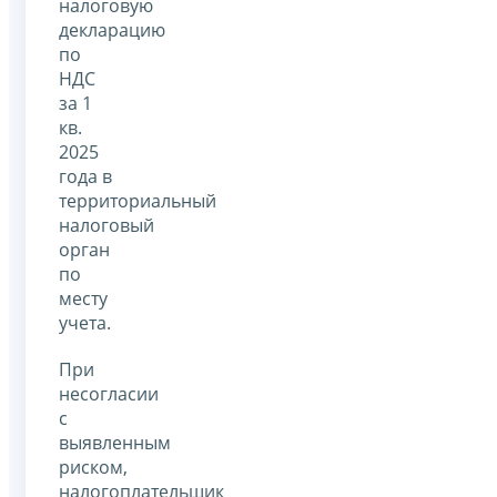
налоговую
декларацию
по
НДС
за 1
кв.
2025
года в
территориальный
налоговый
орган
по
месту
учета.
При
несогласии
с
выявленным
риском,
налогоплательщик