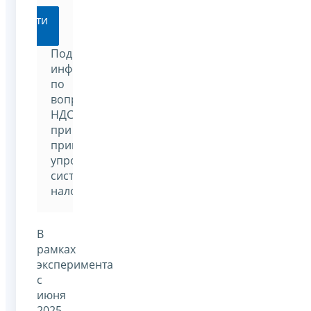
Перейти
Подробная
информация
по
вопросам
НДС
при
применении
упрощенной
системы
налогообложения
В
рамках
эксперимента
с
июня
2025