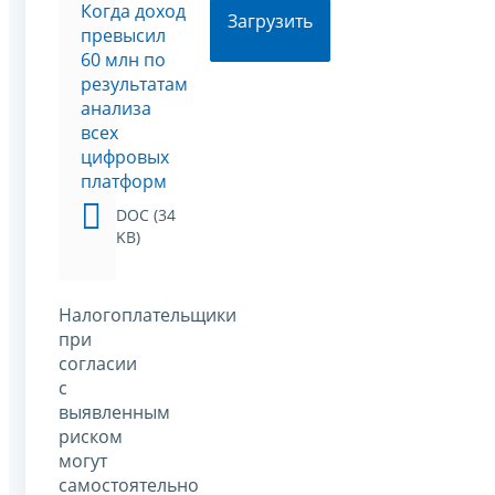
Когда доход
Загрузить
превысил
60 млн по
результатам
анализа
всех
цифровых
платформ
DOC (34
KB)
Налогоплательщики
при
согласии
с
выявленным
риском
могут
самостоятельно