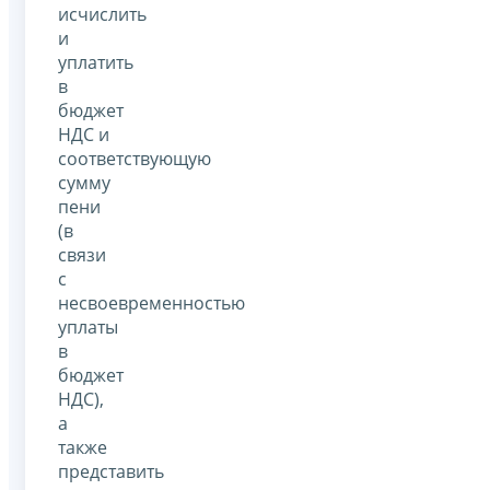
исчислить
и
уплатить
в
бюджет
НДС и
соответствующую
сумму
пени
(в
связи
с
несвоевременностью
уплаты
в
бюджет
НДС),
а
также
представить