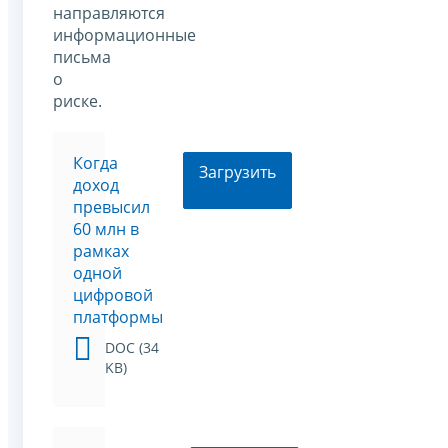
направляются
информационные
письма
о
риске.
Когда
Загрузить
доход
превысил
60 млн в
рамках
одной
цифровой
платформы
DOC (34
KB)