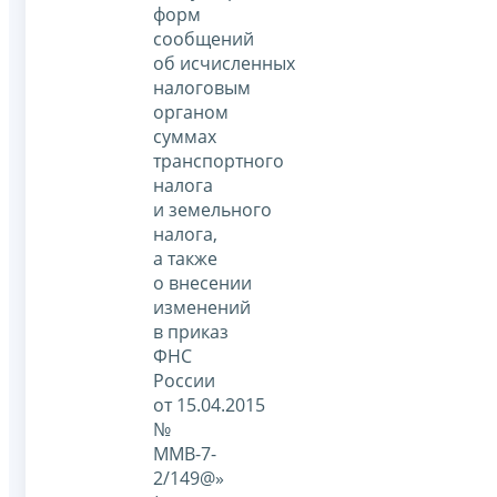
форм
сообщений
об исчисленных
налоговым
органом
суммах
транспортного
налога
и земельного
налога,
а также
о внесении
изменений
в приказ
ФНС
России
от 15.04.2015
№
ММВ-7-
2/149@»