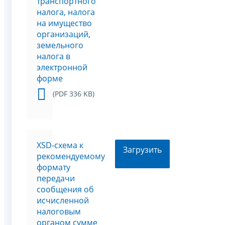
транспортного
налога, налога
на имущество
организаций,
земельного
налога в
электронной
форме
(PDF 336 KB)
XSD-схема к
Загрузить
рекомендуемому
формату
передачи
сообщения об
исчисленной
налоговым
органом сумме