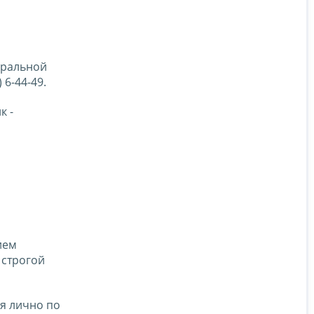
деральной
6-44-49.
к -
ием
 строгой
я лично по