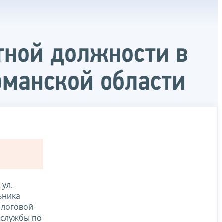
тной должности в
манской области
 ул.
льника
алоговой
 службы по