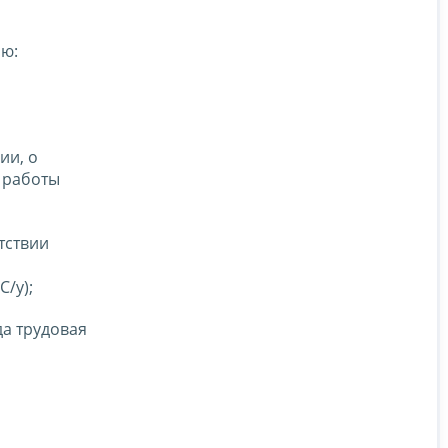
ию:
ии, о
 работы
тствии
/у);
да трудовая