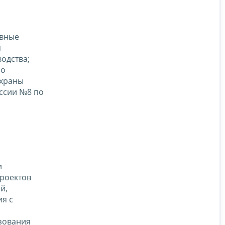
ивные
я
одства;
со
охраны
ссии №8 по
и
роектов
й,
я с
зования