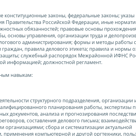
е конституционные законы, федеральные законы; указы
ия Правительства Российской Федерации, иные нормат
лжностных обязанностей; правовые основы прохождени
ы, основы управления, организации труда и делопроизв
логового администрирования; формы и методы работы 
граждан, правила делового этикета; правила и нормы 
й защиты; служебный распорядок Межрайонной ИФНС Ро
ной информацией; должностной регламент.
ным навыкам:
еятельности структурного подразделения, организации 
валифицированного планирования работы, экспертизы п
ных документов, анализа и прогнозирования последстви
еговоров, составления делового письма; взаимодействи
и организациями; сбора и систематизации актуальной
, применения компьютерной и другой оргтехники, поль