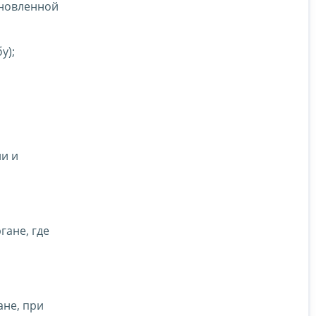
ановленной
у);
и и
гане, где
ане, при