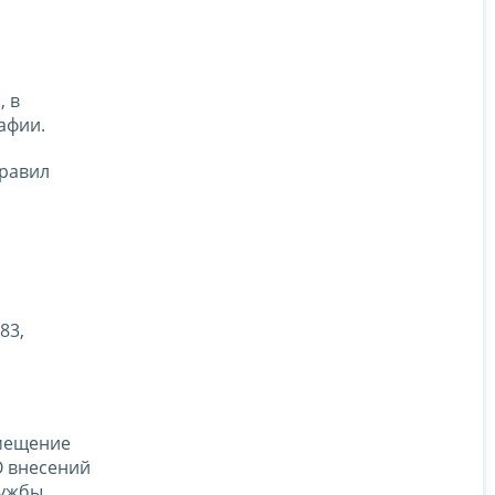
, в
афии.
правил
83,
амещение
О внесений
лужбы