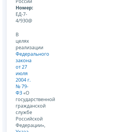
России
Номер:
ЕД-7-
4/930@
В
целях
реализации
Федерального
закона
от 27
июля
2004 г.
№ 79-
ФЗ
«О
государственной
гражданской
службе
Российской
Федерации»,
Указа