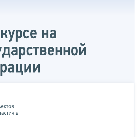
курсе на
ударственной
ерации
ъектов
частия в