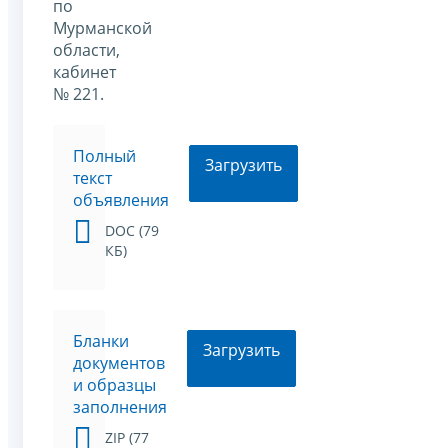
по
Мурманской
области,
кабинет
№ 221.
Полный
Загрузить
текст
объявления
DOC (79
КБ)
Бланки
Загрузить
документов
и образцы
заполнения
ZIP (77