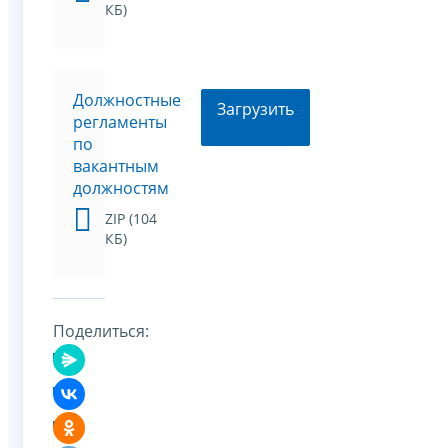
КБ)
Должностные
Загрузить
регламенты
по
вакантным
должностям
ZIP (104
КБ)
Поделиться: