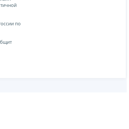
стичной
России по
общит