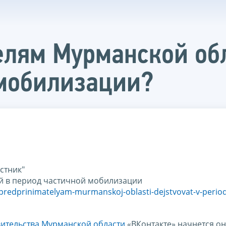
лям Мурманской обл
 мобилизации?
стник"
й в период частичной мобилизации
predprinimatelyam-murmanskoj-oblasti-dejstvovat-v-period
ительства Мурманской области
«ВКонтакте» начнется он