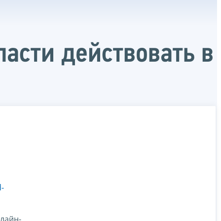
асти действовать в
-
лайн-