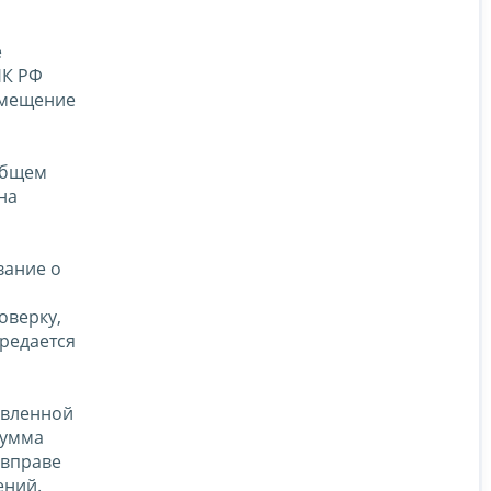
е
НК РФ
озмещение
общем
на
вание о
оверку,
ередается
тавленной
сумма
 вправе
ений.