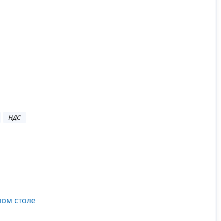
НДС
лом столе