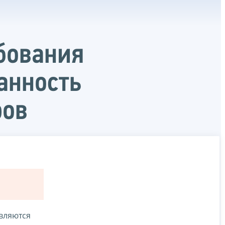
бования
анность
ров
вляются