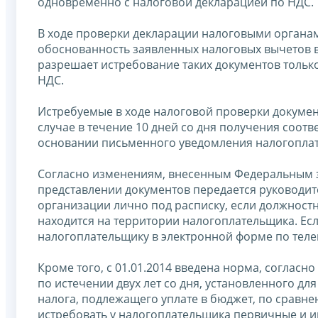
одновременно с налоговой декларацией по НДС.
В ходе проверки декларации налоговыми органа
обоснованность заявленных налоговых вычетов 
разрешает истребование таких документов только
НДС.
Истребуемые в ходе налоговой проверки докуме
случае в течение 10 дней со дня получения соот
основании письменного уведомления налогопла
Согласно изменениям, внесенным Федеральным зако
представлении документов передается руководи
организации лично под расписку, если должност
находится на территории налогоплательщика. Ес
налогоплательщику в электронной форме по тел
Кроме того, с 01.01.2014 введена норма, согласн
по истечении двух лет со дня, установленного д
налога, подлежащего уплате в бюджет, по сравне
истребовать у налогоплательщика первичные и 