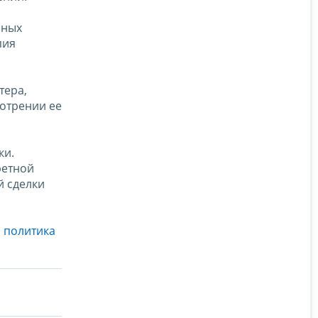
нных
пия
тера,
мотрении ее
ки.
ретной
й сделки
 политика