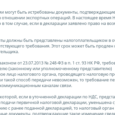
ми могут быть истребованы документы, подтверждающи
в отношении экспортных операций. В настоящее время 
 в том случае, если в декларации заявлено право на в
нты должны быть представлены налогоплательщиком в 
ветствующего требования. Этот срок может быть продлен 
тельщика.
ном от 23.07.2013 № 248-ФЗ в п. 1 ст. 93 НК РФ, требо
телю (законному или уполномоченному представителю)
ное лицо налогового органа, проводящего налоговую пр
ли такой способ передачи невозможен, то требование п
екоммуникационным каналам связи.
о которой, если в уточненной декларации по НДС, предс
ля подачи первичной налоговой декларации, уменьшена 
нию с ранее поданной декларацией, то налоговый орган
иные документы, подтверждающие такое изменение свед