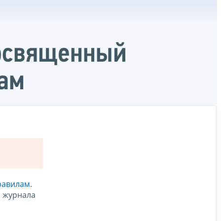
посвященный
ам
равилам
.
, журнала