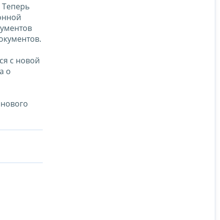
 Теперь
онной
кументов
окументов.
ся с новой
а о
 нового