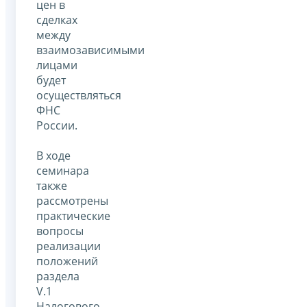
цен в
сделках
между
взаимозависимыми
лицами
будет
осуществляться
ФНС
России.
В ходе
семинара
также
рассмотрены
практические
вопросы
реализации
положений
раздела
V.1
Налогового