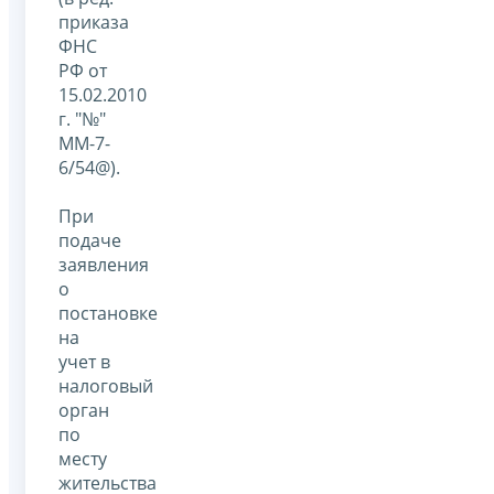
приказа
ФНС
РФ от
15.02.2010
г. "№"
ММ-7-
6/54@).
При
подаче
заявления
о
постановке
на
учет в
налоговый
орган
по
месту
жительства