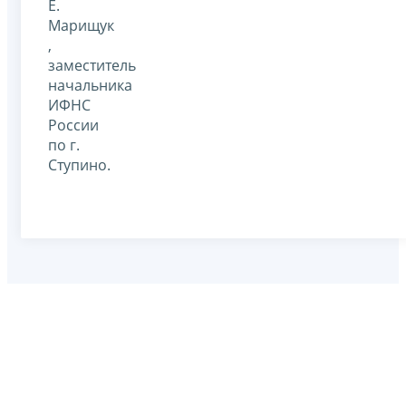
Е.
Марищук
,
заместитель
начальника
ИФНС
России
по г.
Ступино.