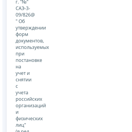
г. "№"
САЭ-3-
09/826@
" Об
утверждении
форм
документов,
используемых
при
постановке
на
учет и
снятии
с
учета
российских
организаций
и
физических
лиц"
(в ред.