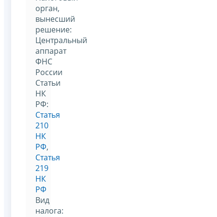
орган,
вынесший
решение:
Центральный
аппарат
ФНС
России
Статьи
НК
РФ:
Статья
210
НК
РФ
,
Статья
219
НК
РФ
Вид
налога: