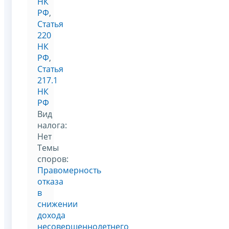
НК
РФ
,
Статья
220
НК
РФ
,
Статья
217.1
НК
РФ
Вид
налога:
Нет
Темы
споров:
Правомерность
отказа
в
снижении
дохода
несовершеннолетнего