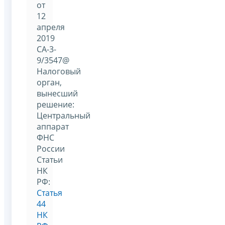
от
12
апреля
2019
СА-3-
9/3547@
Налоговый
орган,
вынесший
решение:
Центральный
аппарат
ФНС
России
Статьи
НК
РФ:
Статья
44
НК