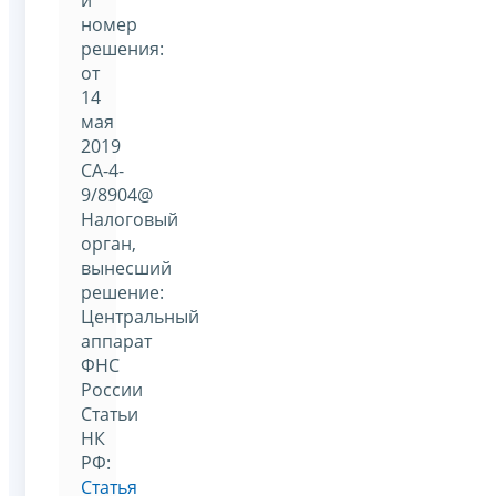
номер
решения:
от
14
мая
2019
СА-4-
9/8904@
Налоговый
орган,
вынесший
решение:
Центральный
аппарат
ФНС
России
Статьи
НК
РФ:
Статья