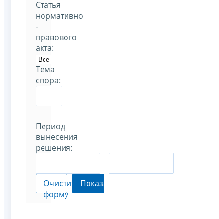
Статья
нормативно
-
правового
акта:
Тема
спора:
Период
вынесения
решения:
–
Очистить
Показать
форму