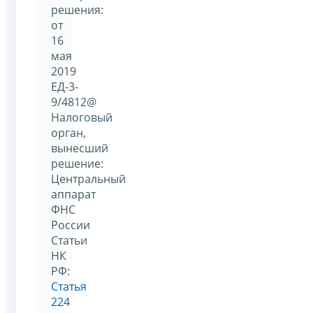
решения:
от
16
мая
2019
ЕД-3-
9/4812@
Налоговый
орган,
вынесший
решение:
Центральный
аппарат
ФНС
России
Статьи
НК
РФ:
Статья
224