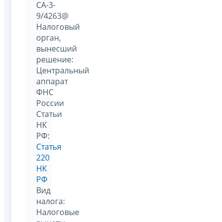
СА-3-
9/4263@
Налоговый
орган,
вынесший
решение:
Центральный
аппарат
ФНС
России
Статьи
НК
РФ:
Статья
220
НК
РФ
Вид
налога:
Налоговые