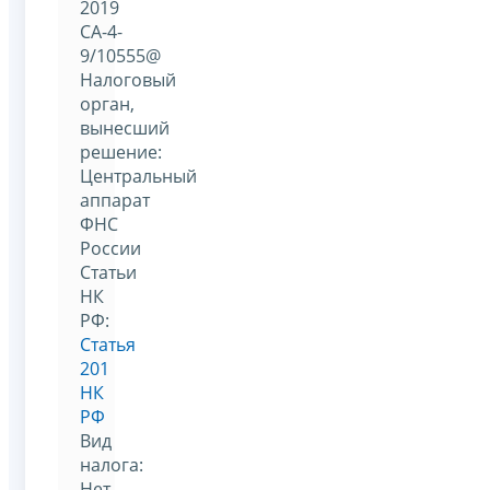
2019
СА-4-
9/10555@
Налоговый
орган,
вынесший
решение:
Центральный
аппарат
ФНС
России
Статьи
НК
РФ:
Статья
201
НК
РФ
Вид
налога:
Нет