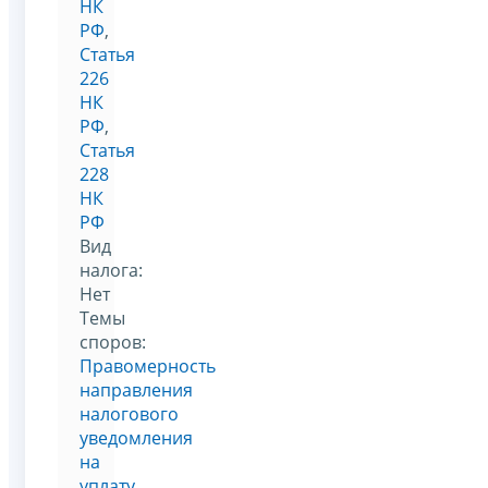
НК
РФ
,
Статья
226
НК
РФ
,
Статья
228
НК
РФ
Вид
налога:
Нет
Темы
споров:
Правомерность
направления
налогового
уведомления
на
уплату