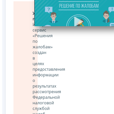
Уважаемые
пользователи!
Интернет-
сервис
«Решения
по
жалобам»
создан
в
целях
предоставления
информации
о
результатах
рассмотрения
Федеральной
налоговой
службой
жалоб