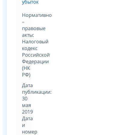
убыток
Нормативно
–
правовые
акты:
Налоговый
кодекс
Российской
Федерации
(НК
РФ)
Дата
публикации:
30
мая
2019
Дата
и
номер