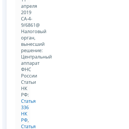
апреля
2019
СА-4-
9/6861@
Налоговый
орган,
вынесший
решение:
Центральный
аппарат
ФНС
России
Статьи
НК
РФ:
Статья
336
НК
РФ
,
Статья