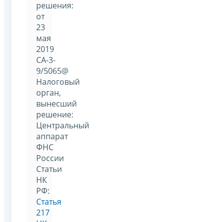
решения:
от
23
мая
2019
СА-3-
9/5065@
Налоговый
орган,
вынесший
решение:
Центральный
аппарат
ФНС
России
Статьи
НК
РФ:
Статья
217