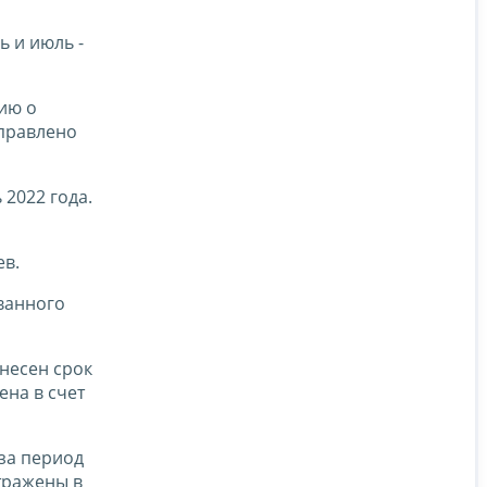
ь и июль -
ию о
аправлено
 2022 года.
ев.
ованного
несен срок
ена в счет
за период
тражены в