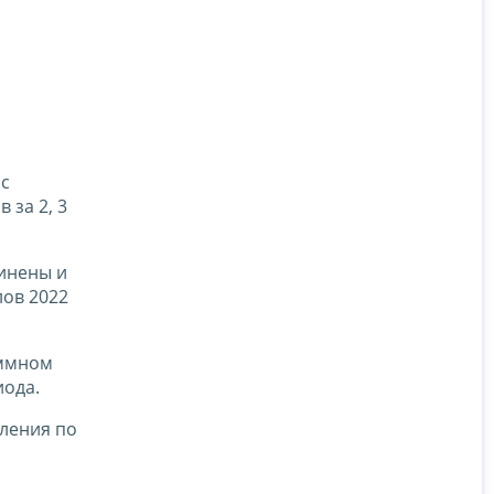
 с
 за 2, 3
динены и
лов 2022
аммном
иода.
вления по