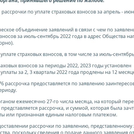
органа, принявшего решение по жалобе:
ассрочки по уплате страховых взносов за апрель - июн
ческое объединение заявлений в связи с чем по заявлен
зносов за июль-сентябрь 2022 года в адрес Общества н
орно).
плате страховых взносов, в том числе за июль-сентябрь
аховых взносов за периоды 2022, 2023 годы установлен
платы за 2, 3 кварталы 2022 года продлены на 12 месяц
776 рассрочка предоставляется по заявлению заинтерес
ериоду.
ганом ежемесячно 27-го числа месяца, на который пере
 представляется рассрочка, и суммой, которая была зачт
аты или признанная единым налоговым платежом.
оставлении рассрочки по заявлению, представленному 
ства, поскольку сведения о подаче данного заявления о