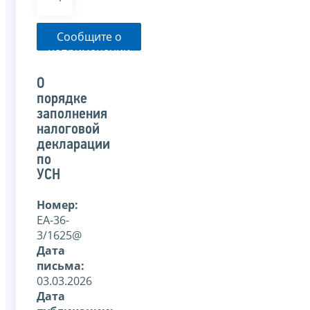
Сообщите о
неприменении
налоговым
органом
О
указанного
порядке
письма
заполнения
налоговой
декларации
по
УСН
Номер:
ЕА-36-
3/1625@
Дата
письма:
03.03.2026
Дата