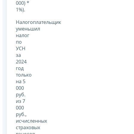
000) *
1%).
Налогоплательщик
уменьшил
налог
по
УСН
за
2024
год
только
на 5
000
руб.
из 7
000
руб.,
исчисленных
страховых
взносов