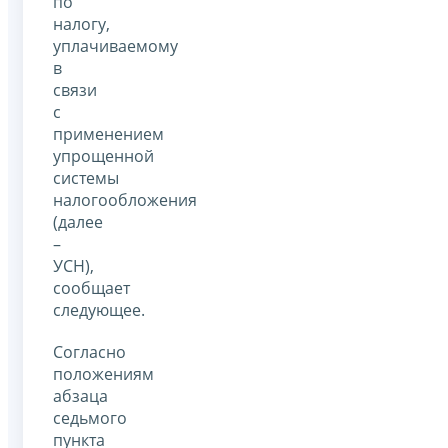
по
налогу,
уплачиваемому
в
связи
с
применением
упрощенной
системы
налогообложения
(далее
–
УСН),
сообщает
следующее.
Согласно
положениям
абзаца
седьмого
пункта