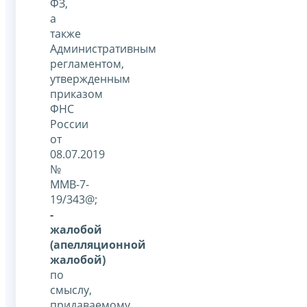
ФЗ,
а
также
Административным
регламентом,
утвержденным
приказом
ФНС
России
от
08.07.2019
№
ММВ-7-
19/343@;
-
жалобой
(апелляционной
жалобой)
по
смыслу,
придаваемому