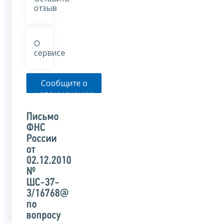
отзыв
О
сервисе
Сообщите о
неприменении
налоговым
органом
Письмо
указанного
ФНС
письма
России
от
02.12.2010
№
ШС-37-
3/16768@
по
вопросу