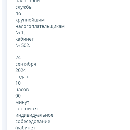
налоговой
службы
по
крупнейшим
налогоплательщикам
№ 1,
кабинет
№ 502.
24
сентября
2024
года в
10
часов
00
минут
состоится
индивидуальное
собеседование
(кабинет