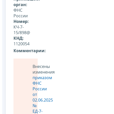
орган:
ФНС
России
Номер:
КЧ-7-
15/898@
КНД:
1120054
Комментарии:
Внесены
изменения
приказом
ФНС
России
от
02.06.2025
№
ЕД-7-