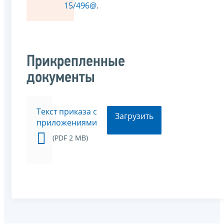
15/496@
.
Прикрепленные
документы
Текст приказа с
Загрузить
приложениями
(PDF 2 MB)