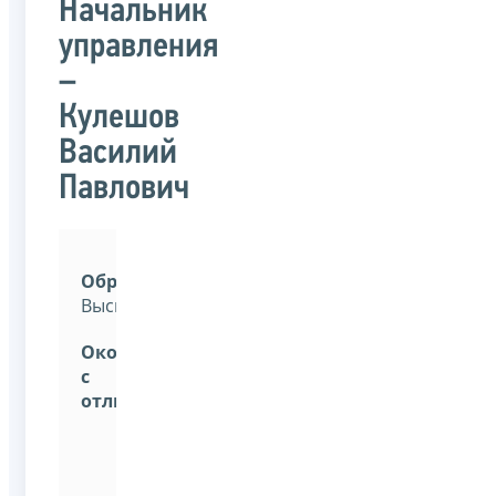
Начальник
управления
–
Кулешов
Василий
Павлович
Образование:
Высшее.
Окончил
с
отличием:
Российский
химико-