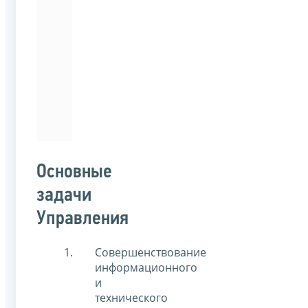
технологический
университет
им.
Д.И.Менделеева
по
специальности
«Менеджмент
организации».
Основные
задачи
Управления
Совершенствование
информационного
и
технического