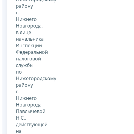
району
г.
Нижнего
Новгорода,
в лице
начальника
Инспекции
Федеральной
налоговой
службы
по
Нижегородскому
району
г.
Нижнего
Новгорода
Павлычевой
Н.С.,
действующей
на