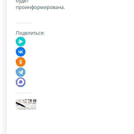
будет
проинформирована.
Поделиться: