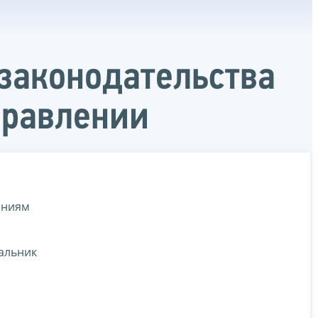
законодательства
правлении
ениям
альник