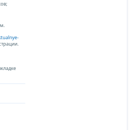
ов;
м.
ktualnye-
страции.
вкладке