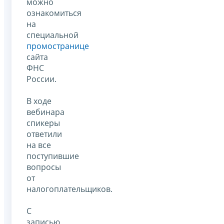
можно
ознакомиться
на
специальной
промостранице
сайта
ФНС
России.
В ходе
вебинара
спикеры
ответили
на все
поступившие
вопросы
от
налогоплательщиков.
С
записью