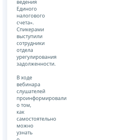
ведения
Единого
налогового
счета».
Спикерами
выступили
сотрудники
отдела
урегулирования
задолженности.
В ходе
вебинара
слушателей
проинформировали
о том,
как
самостоятельно
можно
узнать
о