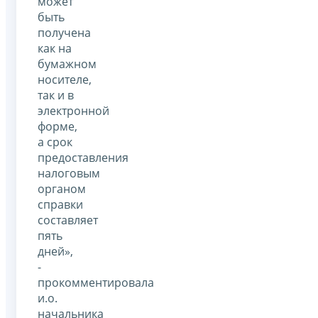
может
быть
получена
как на
бумажном
носителе,
так и в
электронной
форме,
а срок
предоставления
налоговым
органом
справки
составляет
пять
дней»,
-
прокомментировала
и.о.
начальника