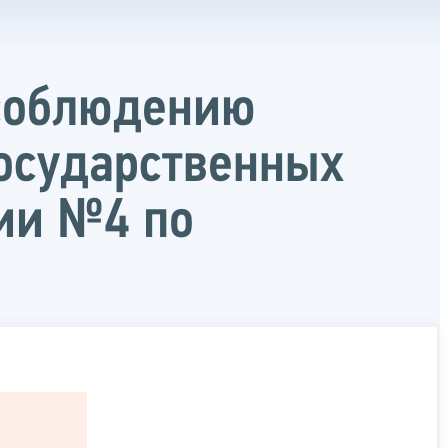
 соблюдению
осударственных
ии №4 по