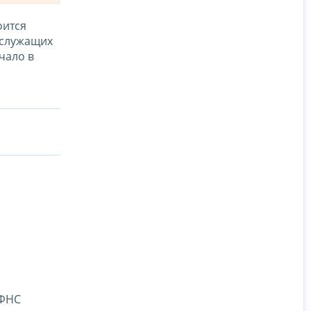
оится
 служащих
чало в
УФНС