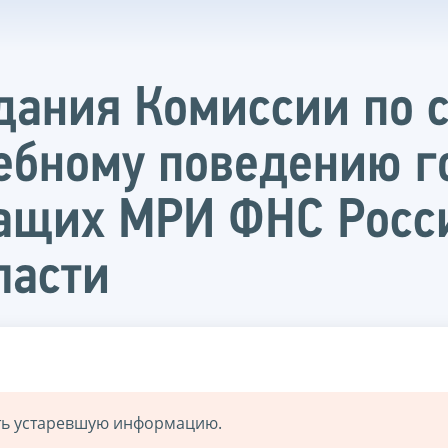
едания Комиссии по
ебному поведению г
ащих МРИ ФНС Росс
ласти
ать устаревшую информацию.