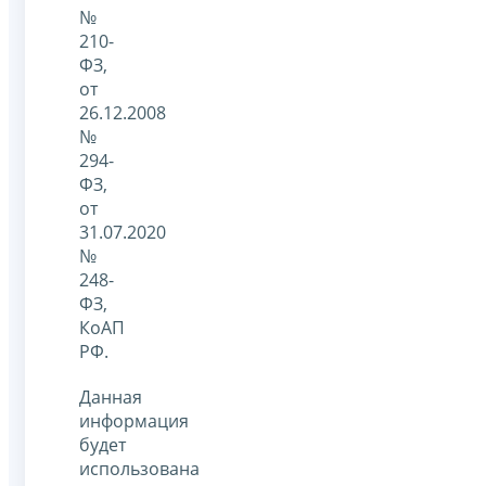
№
210-
ФЗ,
от
26.12.2008
№
294-
ФЗ,
от
31.07.2020
№
248-
ФЗ,
КоАП
РФ.
Данная
информация
будет
использована