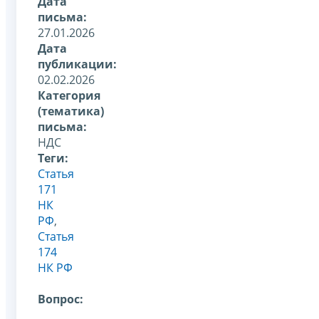
Дата
письма:
27.01.2026
Дата
публикации:
02.02.2026
Категория
(тематика)
письма:
НДС
Теги:
Статья
171
НК
РФ
,
Статья
174
НК РФ
Вопрос: