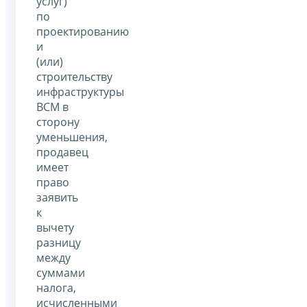
услуг)
по
проектированию
и
(или)
строительству
инфраструктуры
ВСМ в
сторону
уменьшения,
продавец
имеет
право
заявить
к
вычету
разницу
между
суммами
налога,
исчисленными