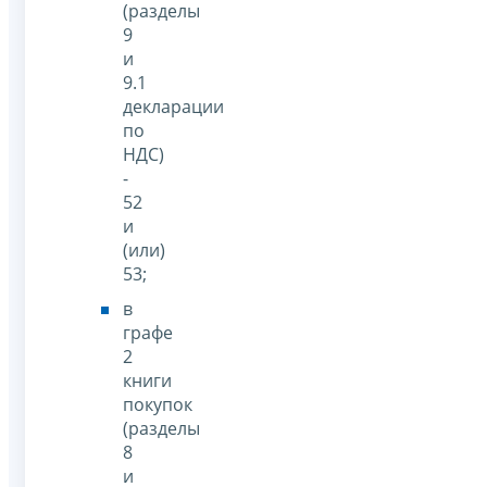
(разделы
9
и
9.1
декларации
по
НДС)
-
52
и
(или)
53;
в
графе
2
книги
покупок
(разделы
8
и