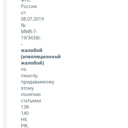
ФНС
России
от
08.07.2019
№
ММВ-7-
19/343@;
-
жалобой
(апелляционной
жалобой)
по
смыслу,
придаваемому
этому
понятию
статьями
138-
140
НК
РФ,