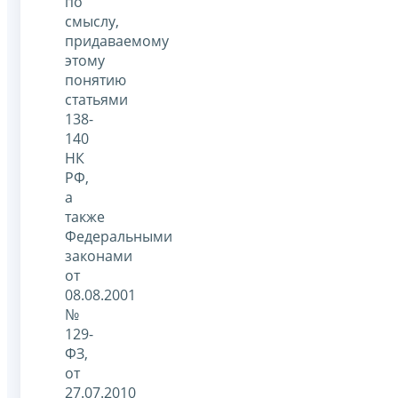
по
смыслу,
придаваемому
этому
понятию
статьями
138-
140
НК
РФ,
а
также
Федеральными
законами
от
08.08.2001
№
129-
ФЗ,
от
27.07.2010