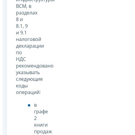
ВСМ, в
разделах
8 и
8.1, 9
и 9.1
налоговой
декларации
по
НДС
рекомендовано
указывать
следующие
коды
операций:
в
графе
2
книги
продаж