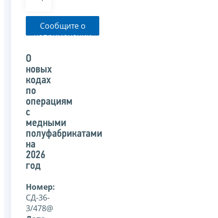
Сообщите о
неприменении
налоговым
органом
О
указанного
новых
письма
кодах
по
операциям
с
медными
полуфабрикатами
на
2026
год
Номер:
СД-36-
3/478@