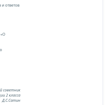
 и ответов
«О
по
й советник
ии 2 класса
Д.С.Сатин