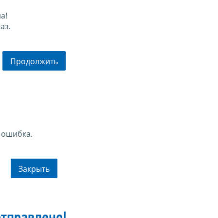
а!
аз.
Продолжить
 ошибка.
Закрыть