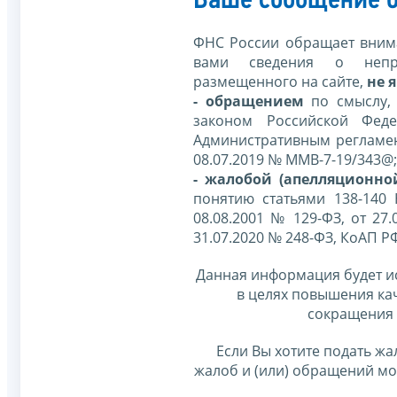
Ваше сообщение о
ФНС России обращает внима
вами сведения о непр
размещенного на сайте,
не я
- обращением
по смыслу,
законом Российской Фед
Административным регламе
08.07.2019 № ММВ-7-19/343@;
- жалобой (апелляционно
понятию статьями 138-140
08.08.2001 № 129-ФЗ, от 27.
31.07.2020 № 248-ФЗ, КоАП Р
Данная информация будет и
в целях повышения ка
сокращения 
Если Вы хотите подать жа
жалоб и (или) обращений м