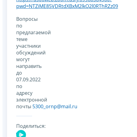
pwd=NTZiME85VDRtdXBxM2lkQ2l0RThRZz09
Вопросы
по
предлагаемой
теме
участники
обсуждений
могут
направить
до
07.09.2022
по
адресу
электронной
почты
5300_ornp@mail.ru
Поделиться: