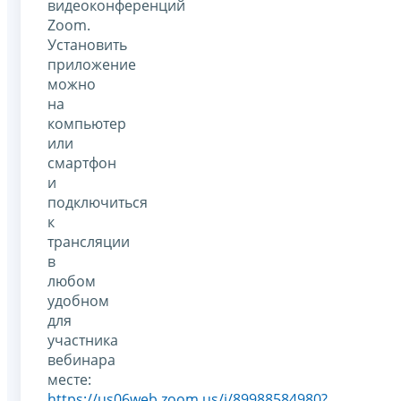
видеоконференций
Zoom.
Установить
приложение
можно
на
компьютер
или
смартфон
и
подключиться
к
трансляции
в
любом
удобном
для
участника
вебинара
месте:
https://us06web.zoom.us/j/89988584980?