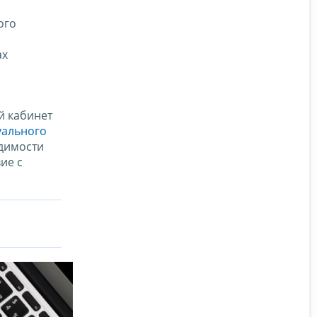
ого
ах
й кабинет
уального
одимости
ие с