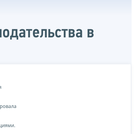
одательства в
я
ировала
циями.