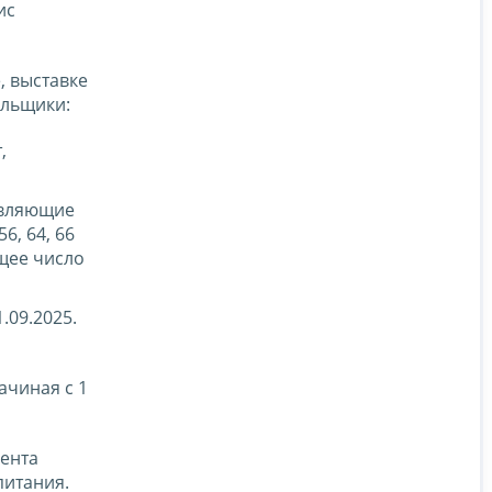
ис
, выставке
ельщики:
,
твляющие
6, 64, 66
бщее число
.09.2025.
ачиная с 1
мента
питания.