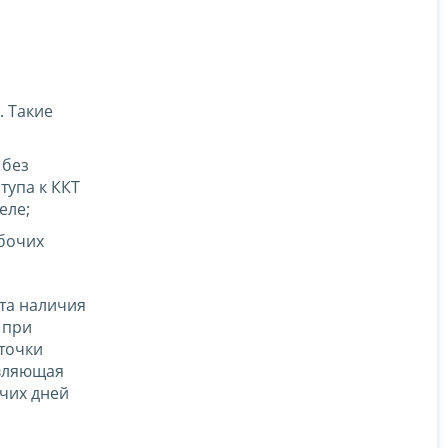
. Такие
 без
тупа к ККТ
еле;
абочих
та наличия
 при
точки
авляющая
чих дней