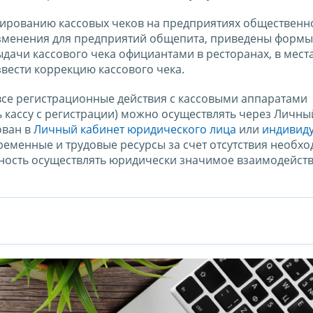
ированию кассовых чеков на предприятиях общественн
зменения для предприятий общепита, приведены формы
дачи кассового чека официантами в ресторанах, в мест
звести коррекцию кассового чека.
все регистрационные действия с кассовыми аппаратами
ь кассу с регистрации) можно осуществлять через Личны
ован в
Личный кабинет юридического лица
или
индивид
временные и трудовые ресурсы за счет отсутствия необх
ность осуществлять юридически значимое взаимодейств