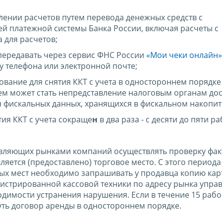
ении расчетов путем перевода денежных средств с
й платежной системы Банка России, включая расчеты с
 для расчетов;
передавать через сервис ФНС России
«Мои чеки онлайн»
у телефона или электронной почте;
ование для снятия ККТ с учета в одностороннем порядке
ем может стать непредставление налоговым органам дос
я фискальных данных, хранящихся в фискальном накопит
тия ККТ с учета сокраще
н
в два раза - с десяти до пяти р
вляющих рынками компаний осуществлять проверку фак
ляется (предоставлено) торговое место. С этого периода
ых мест необходимо запрашивать у продавца копию кар
егистрированной кассовой техники по адресу рынка упр
димости устранения нарушения. Если в течение 15 рабо
нуть договор аренды в одностороннем порядке.