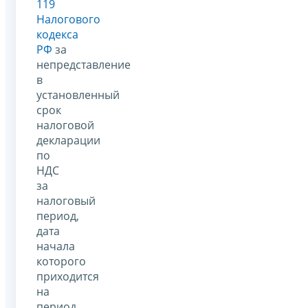
119
Налогового
кодекса
РФ
за
непредставление
в
установленный
срок
налоговой
декларации
по
НДС
за
налоговый
период,
дата
начала
которого
приходится
на
период