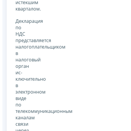
истекшим
кварталом.
Декларация
по
НДС
представляется
налогоплательщиком
в
налоговый
орган
ис­
ключительно
в
электронном
виде
по
телекоммуникационным
каналам
связи
че­рез