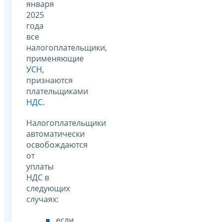
января
2025
года
все
налогоплательщики,
применяющие
УСН
,
признаются
плательщиками
НДС
.
Налогоплательщики
автоматически
освобождаются
от
уплаты
НДС в
следующих
случаях:
если