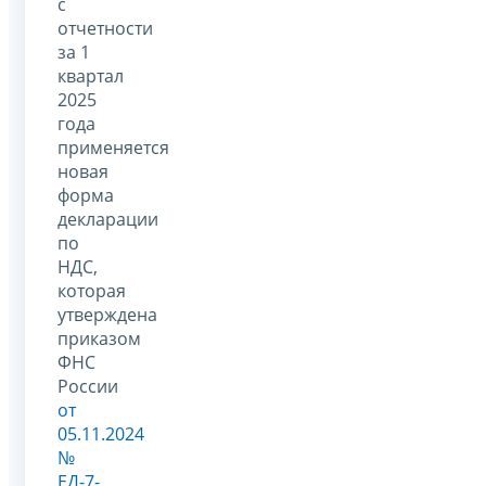
с
отчетности
за 1
квартал
2025
года
применяется
новая
форма
декларации
по
НДС,
которая
утверждена
приказом
ФНС
России
от
05.11.2024
№
ЕД-7-