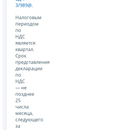
3/989@
.
Налоговым
периодом
по
НДС
является
квартал.
Срок
представления
декларации
по
НДС
— не
позднее
25
чис­ла
месяца,
следующего
за