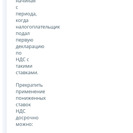
начиная
с
периода,
когда
налогоплательщик
подал
первую
декларацию
по
НДС с
такими
ставками.
Прекратить
применение
пониженных
ставок
НДС
досрочно
можно: