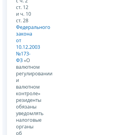
с ч. 2
ст. 12
и ч. 10
ст. 28
Федерального
закона
от
10.12.2003
№173-
ФЗ
«О
валютном
регулировании
и
валютном
контроле»
резиденты
обязаны
уведомлять
налоговые
органы
об