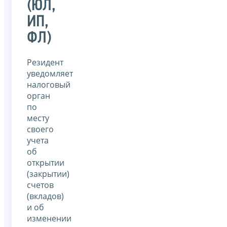
(ЮЛ,
ИП,
ФЛ)
Резидент
уведомляет
налоговый
орган
по
месту
своего
учета
об
открытии
(закрытии)
счетов
(вкладов)
и об
изменении