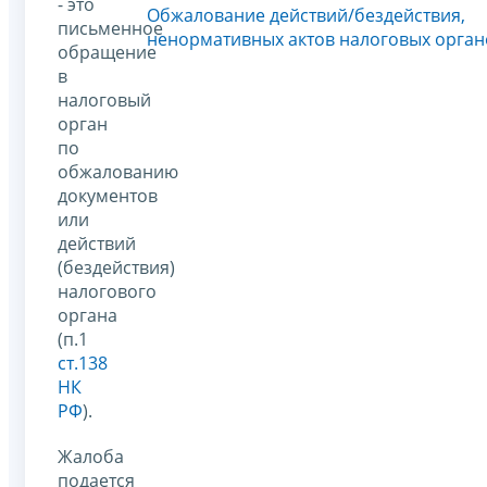
- это
Обжалование действий/бездействия,
письменное
ненормативных актов налоговых орган
обращение
в
налоговый
орган
по
обжалованию
документов
или
действий
(бездействия)
налогового
органа
(п.1
ст.138
НК
РФ
).
Жалоба
подается