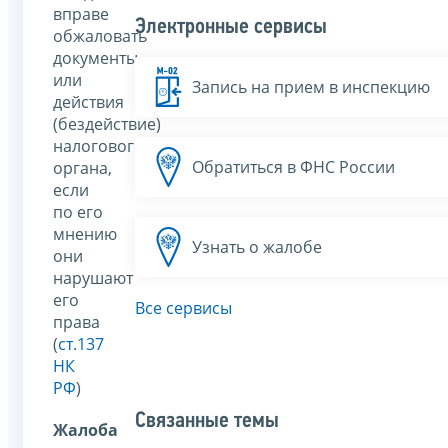
вправе
Электронные сервисы
обжаловать
документы
или
Запись на прием в инспекцию
действия
(бездействие)
налогового
Обратиться в ФНС России
органа,
если
по его
мнению
Узнать о жалобе
они
нарушают
его
Все сервисы
права
(
ст.137
НК
РФ
)
Связанные темы
Жалоба