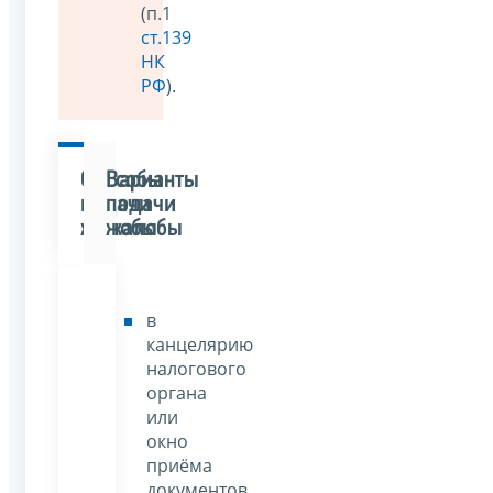
(п.1
ст.139
НК
РФ
).
Способы
Варианты
подачи
подачи
жалобы
жалобы
в
канцелярию
налогового
органа
или
окно
приёма
документов