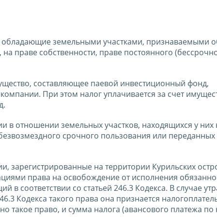
, обладающие земельными участками, признаваемыми 
, на праве собственности, праве постоянного (бессрочн
мущество, составляющее паевой инвестиционный фонд,
мпании. При этом налог уплачивается за счет имущест
д.
 в отношении земельных участков, находящихся у них 
 безвозмездного срочного пользования или переданных
, зарегистрированные на территории Курильских остро
ациями права на освобождение от исполнения обязанно
 в соответствии со статьей 246.3 Кодекса. В случае ут
 246.3 Кодекса такого права она признается налогоплат
ено такое право, и сумма налога (авансового платежа по 