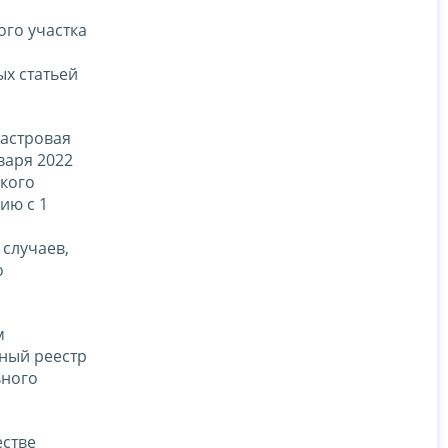
ого участка
я
х статьей
дастровая
варя 2022
акого
ию с 1
случаев,
о
м
нный реестр
ьного
естве