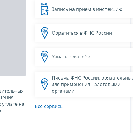
Запись на прием в инспекцию
Обратиться в ФНС России
Узнать о жалобе
Письма ФНС России, обязательны
для применения налоговыми
вительных
органами
ачения
 уплате на
Все сервисы
в