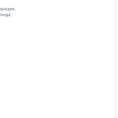
ерации,
онда;