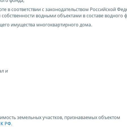
ного фонда;
те в соответствии с законодательством Российской Фед
 собственности водными объектами в составе водного ф
бщего имущества многоквартирного дома.
ал и
тоимость земельных участков, признаваемых объектом
НК РФ
.