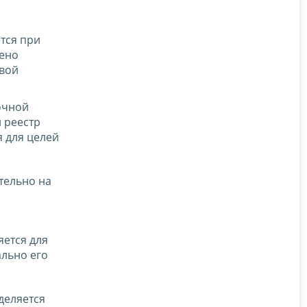
тся при
рено
овой
очной
 реестр
 для целей
тельно на
яется для
льно его
деляется