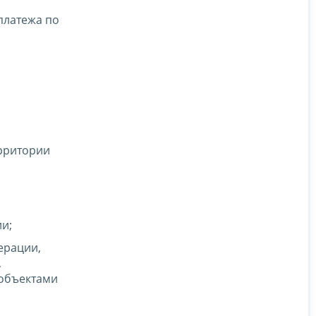
платежа по
о
ерритории
и;
ерации,
,
 объектами