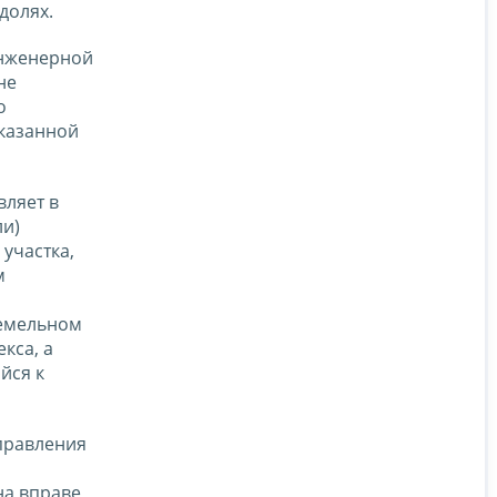
долях.
инженерной
не
о
указанной
ляет в
ли)
участка,
м
земельном
кса, а
йся к
аправления
на вправе