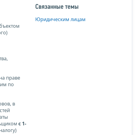
Связанные темы
Юридическим лицам
объектом
ого)
ва,
на праве
 им по
вов, в
стей
раты
ельщиком
с 1-
налогу)