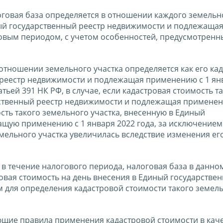
логовая база определяется в отношении каждого земельн
иный государственный реестр недвижимости и подлежаща
овым периодом, с учетом особенностей, предусмотренны
 отношении земельного участка определяется как его ка
 реестр недвижимости и подлежащая применению с 1 ян
тьей 391 НК РФ, в случае, если кадастровая стоимость т
рственный реестр недвижимости и подлежащая применен
сть такого земельного участка, внесенную в Единый
щую применению с 1 января 2022 года, за исключением 
мельного участка увеличилась вследствие изменения ег
в течение налогового периода, налоговая база в данно
овая стоимость на день внесения в Единый государстве
 для определения кадастровой стоимости такого земел
щие правила применения кадастровой стоимости в кач