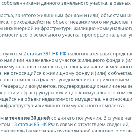
собственниками данного земельного участка, в равных 
частка, занятого жилищным фондом и (или) объектами 
са, приходящейся на объект недвижимого имущества, 
там инженерной инфраструктуры жилищно-коммунальног
тоимости всего земельного участка, пропорциональная 
с пунктом 2
статьи 391 НК РФ
налогоплательщик представ
о наличии на земельном участке жилищного фонда и (и
оммунального комплекса, о площади части земельного 
 не относящийся к жилищному фонду и (или) к объекта
ого комплекса (далее - уведомление), с приложением
й Федерации документов, подтверждающих наличие на 
енерной инфраструктуры жилищно-коммунального компле
дящейся на объект недвижимого имущества, не относящи
 инфраструктуры жилищно-коммунального комплекса.
ом
в течение 30 дней
со дня его получения. В случае н
нктом 13
статьи 85 НК РФ
в связи с отсутствием сведений,
оводитель (заместитель руководителя) налогового орга