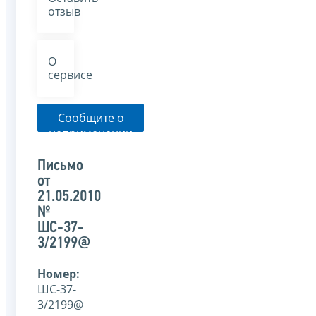
отзыв
О
сервисе
Сообщите о
неприменении
налоговым
органом
Письмо
указанного
от
письма
21.05.2010
№
ШС-37-
3/2199@
Номер:
ШС-37-
3/2199@