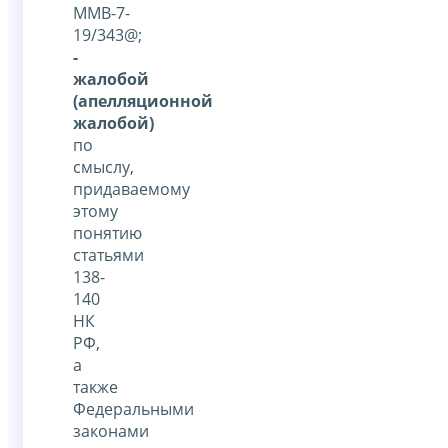
ММВ-7-
19/343@;
-
жалобой
(апелляционной
жалобой)
по
смыслу,
придаваемому
этому
понятию
статьями
138-
140
НК
РФ,
а
также
Федеральными
законами