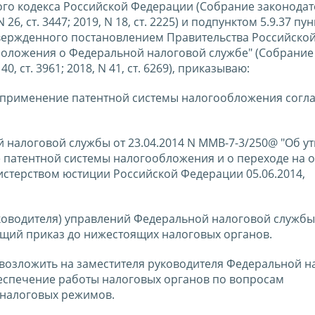
ового кодекса Российской Федерации (Собрание законодат
26, ст. 3447; 2019, N 18, ст. 2225) и подпунктом 5.9.37 пун
вержденного постановлением Правительства Российско
 Положения о Федеральной налоговой службе" (Собрание
 ст. 3961; 2018, N 41, ст. 6269), приказываю:
на применение патентной системы налогообложения согл
й налоговой службы от 23.04.2014 N ММВ-7-3/250@ "Об у
е патентной системы налогообложения и о переходе на
стерством юстиции Российской Федерации 05.06.2014,
ководителя) управлений Федеральной налоговой службы
ящий приказ до нижестоящих налоговых органов.
 возложить на заместителя руководителя Федеральной н
еспечение работы налоговых органов по вопросам
налоговых режимов.