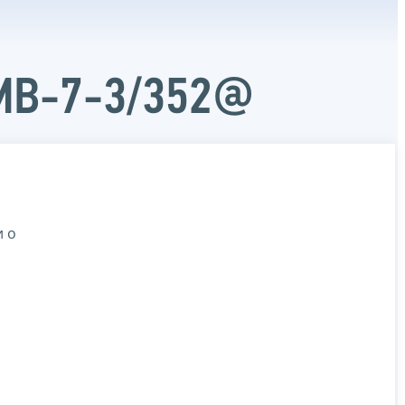
ММВ-7-3/352@
и о