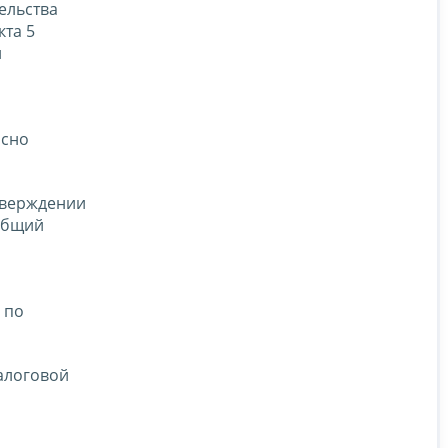
ельства
кта 5
й
асно
тверждении
 общий
 по
алоговой