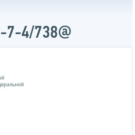
Д-7-4/738@
ой
деральной