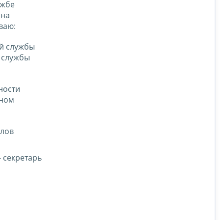
ужбе
 на
ваю:
ой службы
 службы
ности
ьном
йлов
 секретарь