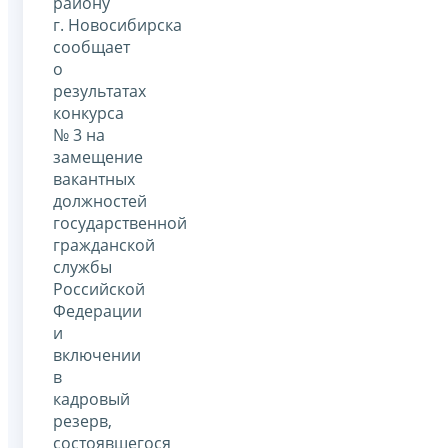
району
г. Новосибирска
сообщает
о
результатах
конкурса
№ 3 на
замещение
вакантных
должностей
государственной
гражданской
службы
Российской
Федерации
и
включении
в
кадровый
резерв,
состоявшегося