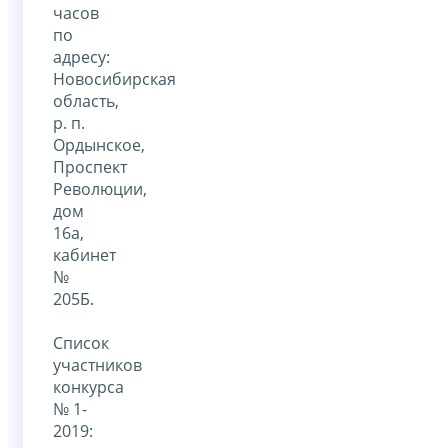
часов
по
адресу:
Новосибирская
область,
р. п.
Ордынское,
Проспект
Революции,
дом
16а,
кабинет
№
205Б.
Список
участников
конкурса
№ 1-
2019: