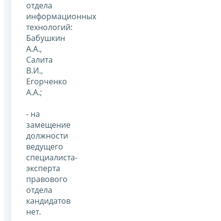
отдела
информационных
технологий:
Бабушкин
А.А.,
Салита
В.И.,
Егорченко
А.А.;
- на
замещение
должности
ведущего
специалиста-
эксперта
правового
отдела
кандидатов
нет.