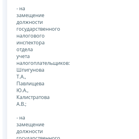
- на
замещение
должности
государственного
налогового
инспектора
отдела
учета
налогоплательщиков:
Шпигунова
Т.А.,
Павлищева
Ю.А.,
Калистратова
А.В.;
- на
замещение
должности
государственного