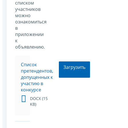
списком
участников
можно
ознакомиться
в
приложении
к
объявлению.
Список
Загрузить
претендентов,
допущенных к
участию в
конкурсе
DOCX (15
KB)