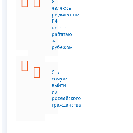
Я
Я
хочу
являюсь
подтвердить
резидентом
статус
РФ,
налогового
но
резидента
работаю
РФ
за
рубежом
Я
являюсь
Я
резидентом
хочу
РФ
выйти
и
из
одновременно
российского
другой
гражданства
страны