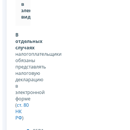
в
электронном
виде"
.
В
отдельных
случаях
налогоплательщики
обязаны
представлять
налоговую
декларацию
в
электронной
форме
(
ст. 80
НК
РФ
)
если