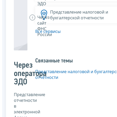
ЭДО
Представление налоговой и
Через
бухгалтерской отчетности
сайт
ФНС
Все сервисы
России
Связанные темы
Через
Представление налоговой и бухгалтерс
оператора
отчётности
ЭДО
Представление
отчетности
в
электронной