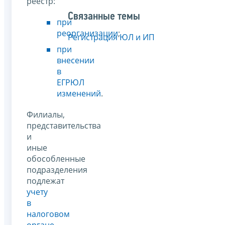
реестр:
Связанные темы
при
реорганизации
;
Регистрация ЮЛ и ИП
при
внесении
в
ЕГРЮЛ
изменений
.
Филиалы,
представительства
и
иные
обособленные
подразделения
подлежат
учету
в
налоговом
органе
.