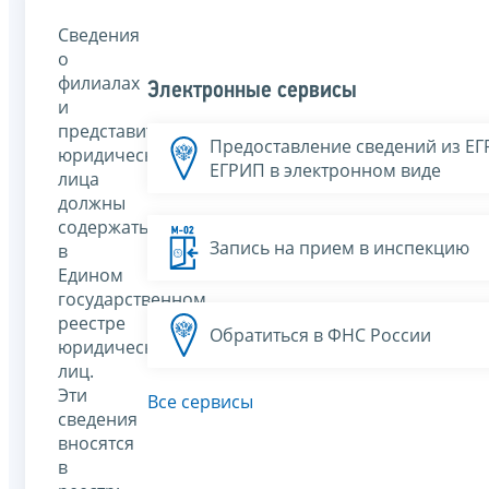
Сведения
о
филиалах
Электронные сервисы
и
представительствах
Предоставление сведений из Е
юридического
ЕГРИП в электронном виде
лица
должны
содержаться
Запись на прием в инспекцию
в
Едином
государственном
реестре
Обратиться в ФНС России
юридических
лиц.
Эти
Все сервисы
сведения
вносятся
в