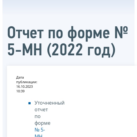
Отчет по форме №
5-МН (2022 год)
Дата
публикации:
16.10.2023
10:39
Уточненный
отчет
по
форме
№ 5-
МН