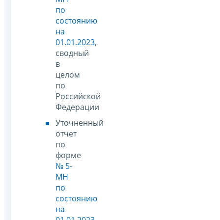
по
состоянию
на
01.01.2023
,
сводный
в
целом
по
Российской
Федерации
Уточненный
отчет
по
форме
№ 5-
МН
по
состоянию
на
01.01.2023
,