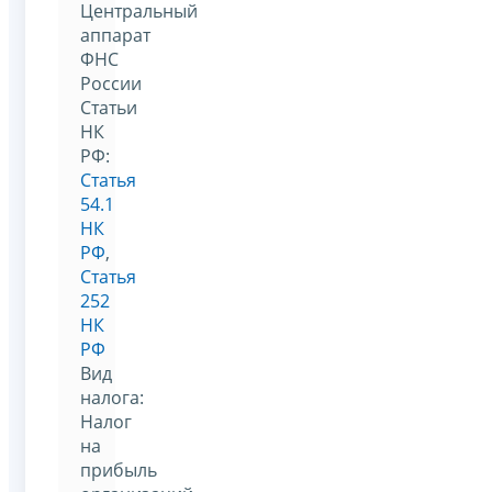
Центральный
аппарат
ФНС
России
Статьи
НК
РФ:
Статья
54.1
НК
РФ
,
Статья
252
НК
РФ
Вид
налога:
Налог
на
прибыль