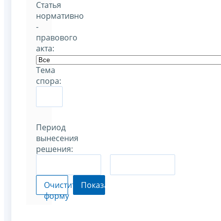
Статья
нормативно
-
правового
акта:
Тема
спора:
Период
вынесения
решения:
–
Очистить
Показать
форму