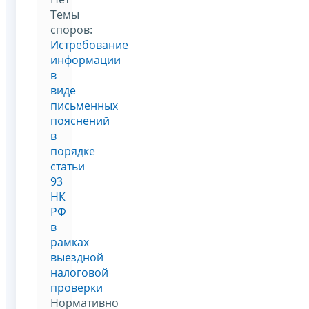
Темы
споров:
Истребование
информации
в
виде
письменных
пояснений
в
порядке
статьи
93
НК
РФ
в
рамках
выездной
налоговой
проверки
Нормативно