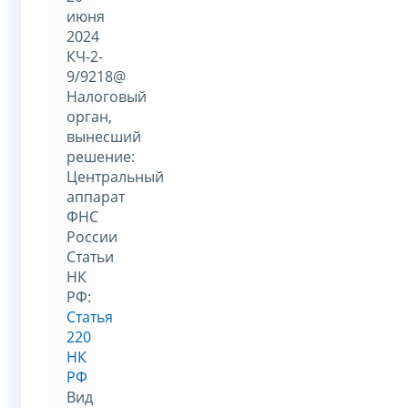
июня
2024
КЧ-2-
9/9218@
Налоговый
орган,
вынесший
решение:
Центральный
аппарат
ФНС
России
Статьи
НК
РФ:
Статья
220
НК
РФ
Вид