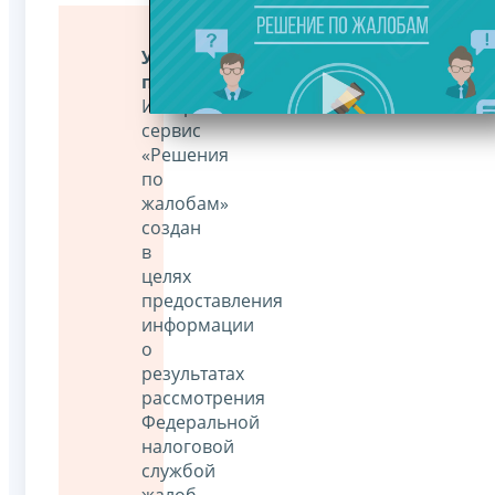
Уважаемые
пользователи!
Интернет-
сервис
«Решения
по
жалобам»
создан
в
целях
предоставления
информации
о
результатах
рассмотрения
Федеральной
налоговой
службой
жалоб