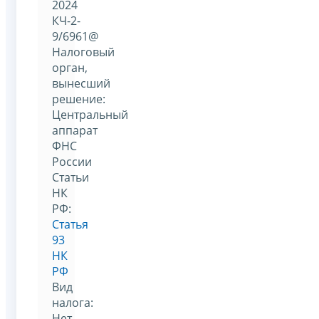
2024
КЧ-2-
9/6961@
Налоговый
орган,
вынесший
решение:
Центральный
аппарат
ФНС
России
Статьи
НК
РФ:
Статья
93
НК
РФ
Вид
налога:
Нет