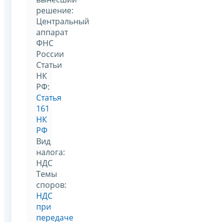
решение:
Центральный
аппарат
ФНС
России
Статьи
НК
РФ:
Статья
161
НК
РФ
Вид
налога:
НДС
Темы
споров:
НДС
при
передаче