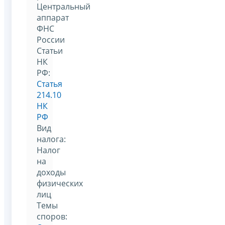
Центральный
аппарат
ФНС
России
Статьи
НК
РФ:
Статья
214.10
НК
РФ
Вид
налога:
Налог
на
доходы
физических
лиц
Темы
споров: