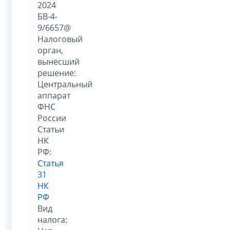
2024
БВ-4-
9/6657@
Налоговый
орган,
вынесший
решение:
Центральный
аппарат
ФНС
России
Статьи
НК
РФ:
Статья
31
НК
РФ
Вид
налога: