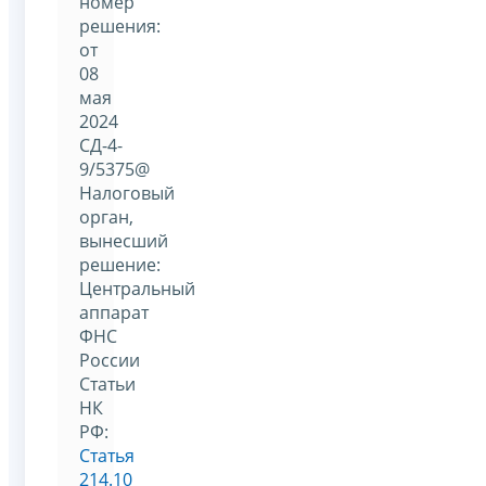
номер
решения:
от
08
мая
2024
СД-4-
9/5375@
Налоговый
орган,
вынесший
решение:
Центральный
аппарат
ФНС
России
Статьи
НК
РФ:
Статья
214.10