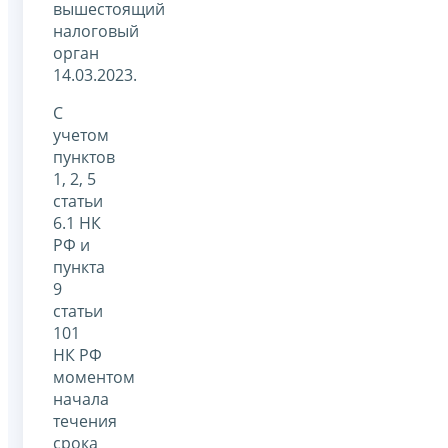
вышестоящий
налоговый
орган
14.03.2023.
С
учетом
пунктов
1, 2, 5
статьи
6.1 НК
РФ и
пункта
9
статьи
101
НК РФ
моментом
начала
течения
срока