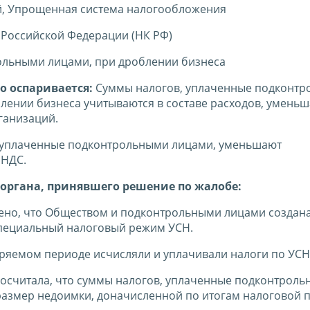
й, Упрощенная система налогообложения
 Российской Федерации (НК РФ)
ольными лицами, при дроблении бизнеса
о оспаривается:
Суммы налогов, уплаченные подконт
блении бизнеса учитываются в составе расходов, умен
ганизаций.
 уплаченные подконтрольными лицами, уменьшают
 НДС.
органа, принявшего решение по жалобе:
лено, что Обществом и подконтрольными лицами создан
специальный налоговый режим УСН.
еряемом периоде исчисляли и уплачивали налоги по УСН
посчитала, что суммы налогов, уплаченные подконтрол
азмер недоимки, доначисленной по итогам налоговой 