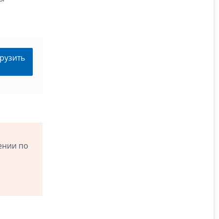
рузить
ении по