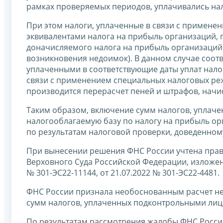
рамках проверяемых периодов, уплачивались на
При этом налоги, уплаченные в связи с примен
эквивалентами налога на прибыль организаций, 
доначисляемого налога на прибыль организаций 
возникновения недоимок). В данном случае соот
уплаченными в соответствующие даты уплат нало
связи с применением специальных налоговых режи
производится перерасчет пеней и штрафов, начи
Таким образом, включение сумм налогов, уплач
налогооблагаемую базу по налогу на прибыль ор
по результатам налоговой проверки, доведенному
При вынесении решения ФНС России учтена прав
Верховного Суда Российской Федерации, изложенна
№ 301-ЭС22-11144, от 21.07.2022 № 301-ЭС22-4481.
ФНС России признала необоснованным расчет не
сумм налогов, уплаченных подконтрольными лиц
По результатам рассмотрения жалобы ФНС Росси