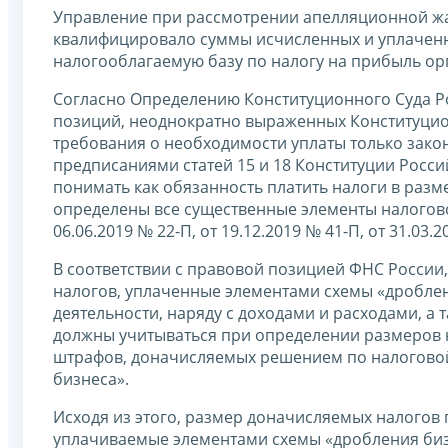
Управление при рассмотрении апелляционной ж
квалифицировало суммы исчисленных и уплаченн
налогооблагаемую базу по налогу на прибыль ор
Согласно Определению Конституционного Суда Ро
позиций, неоднократно выраженных Конституцио
требования о необходимости уплаты только зако
предписаниями статей 15 и 18 Конституции Росси
понимать как обязанность платить налоги в разм
определены все существенные элементы налоговог
06.06.2019 № 22-П, от 19.12.2019 № 41-П, от 31.03.2
В соответствии с правовой позицией ФНС России,
налогов, уплаченные элементами схемы «дроблен
деятельности, наряду с доходами и расходами, а
должны учитываться при определении размеров н
штрафов, доначисляемых решением по налоговой
бизнеса».
Исходя из этого, размер доначисляемых налогов
уплачиваемые элементами схемы «дробления биз