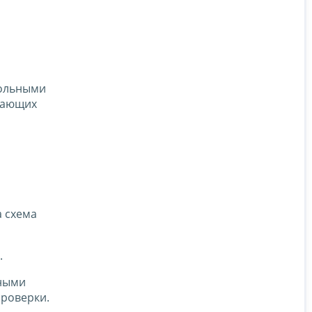
рольными
ьшающих
а схема
.
ьными
проверки.