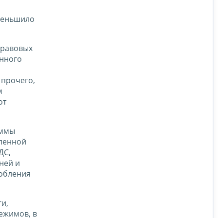
меньшило
правовых
онного
 прочего,
м
от
уммы
еленной
ДС,
ней и
робления
и,
ежимов, в