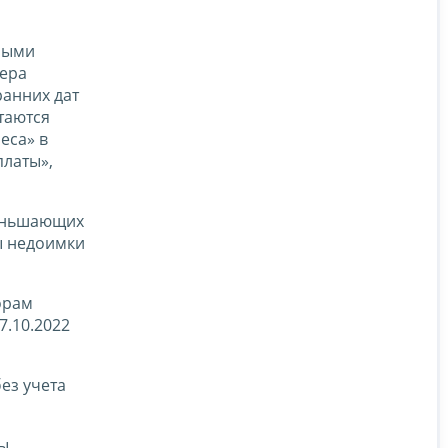
ными
мера
ранних дат
таются
еса» в
платы»,
меньшающих
ы недоимки
орам
7.10.2022
ез учета
бы