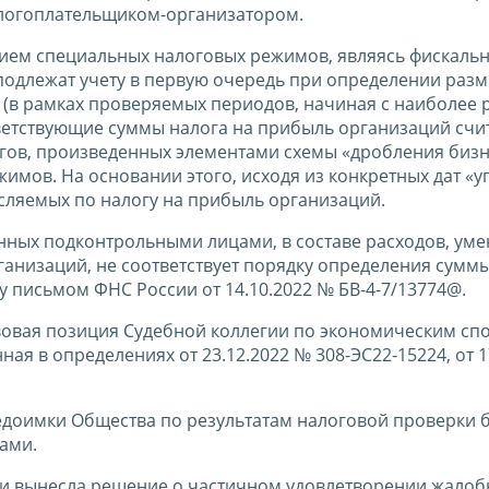
логоплательщиком-организатором.
ением специальных налоговых режимов, являясь фискаль
подлежат учету в первую очередь при определении раз
(в рамках проверяемых периодов, начиная с наиболее 
ветствующие суммы налога на прибыль организаций счи
гов, произведенных элементами схемы «дробления бизн
мов. На основании этого, исходя из конкретных дат «у
сляемых по налогу на прибыль организаций.
енных подконтрольными лицами, в составе расходов, у
ганизаций, не соответствует порядку определения сумм
 письмом ФНС России от 14.10.2022 № БВ-4-7/13774@.
овая позиция Судебной коллегии по экономическим сп
я в определениях от 23.12.2022 № 308-ЭС22-15224, от 1
доимки Общества по результатам налоговой проверки б
ами.
и вынесла решение о частичном удовлетворении жало