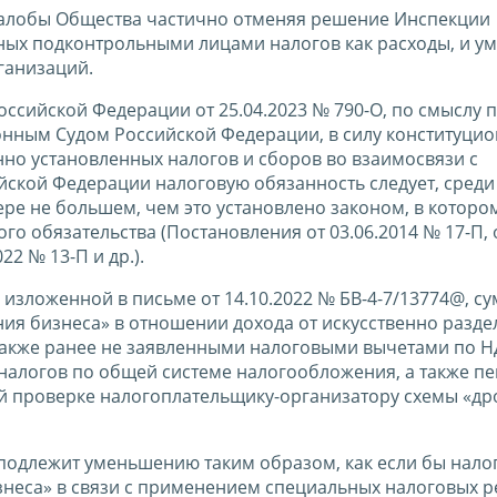
алобы Общества частично отменяя решение Инспекции
ых подконтрольными лицами налогов как расходы, и у
ганизаций.
ссийской Федерации от 25.04.2023 № 790-О, по смыслу 
нным Судом Российской Федерации, в силу конституци
нно установленных налогов и сборов во взаимосвязи с
йской Федерации налоговую обязанность следует, среди
ере не большем, чем это установлено законом, в которо
о обязательства (Постановления от 03.06.2014 № 17-П, 
022 № 13-П и др.).
 изложенной в письме от 14.10.2022 № БВ-4-7/13774@, с
ия бизнеса» в отношении дохода от искусственно разд
 также ранее не заявленными налоговыми вычетами по Н
алогов по общей системе налогообложения, а также пе
 проверке налогоплательщику-организатору схемы «д
 подлежит уменьшению таким образом, как если бы налог
неса» в связи с применением специальных налоговых р