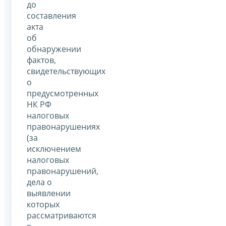
до
составления
акта
об
обнаружении
фактов,
свидетельствующих
о
предусмотренных
НК РФ
налоговых
правонарушениях
(за
исключением
налоговых
правонарушений,
дела о
выявлении
которых
рассматриваются