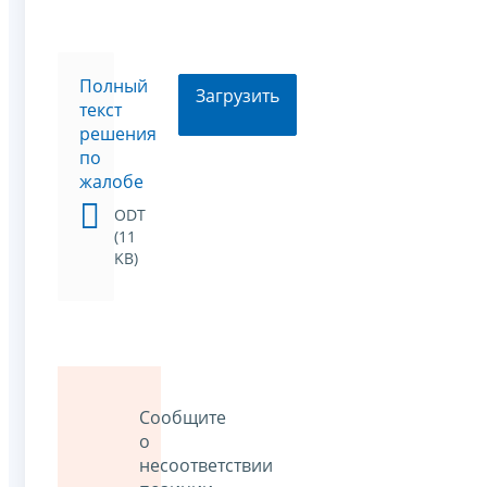
Полный
Загрузить
текст
решения
по
жалобе
ODT
(11
KB)
Сообщите
о
несоответствии