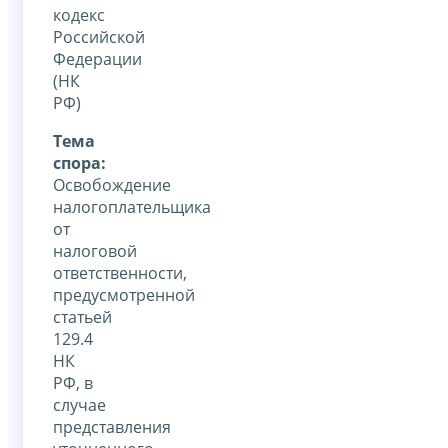
кодекс
Российской
Федерации
(НК
РФ)
Тема
спора:
Освобождение
налогоплательщика
от
налоговой
ответственности,
предусмотренной
статьей
129.4
НК
РФ, в
случае
представления