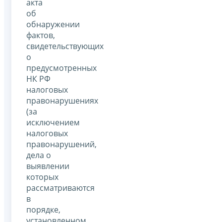
акта
об
обнаружении
фактов,
свидетельствующих
о
предусмотренных
НК РФ
налоговых
правонарушениях
(за
исключением
налоговых
правонарушений,
дела о
выявлении
которых
рассматриваются
в
порядке,
установленном