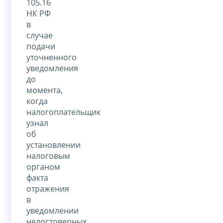
105.16
НК РФ
в
случае
подачи
уточненного
уведомления
до
момента,
когда
налогоплательщик
узнал
об
установлении
налоговым
органом
факта
отражения
в
уведомлении
недостоверных