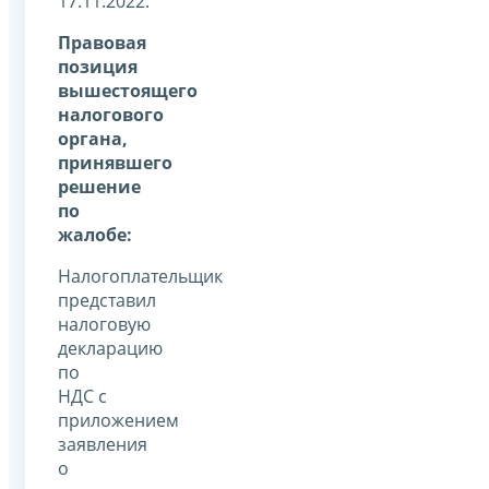
17.11.2022.
Правовая
позиция
вышестоящего
налогового
органа,
принявшего
решение
по
жалобе:
Налогоплательщик
представил
налоговую
декларацию
по
НДС с
приложением
заявления
о