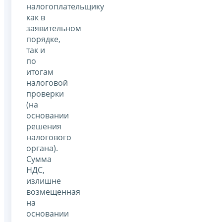
налогоплательщику
как в
заявительном
порядке,
так и
по
итогам
налоговой
проверки
(на
основании
решения
налогового
органа).
Сумма
НДС,
излишне
возмещенная
на
основании