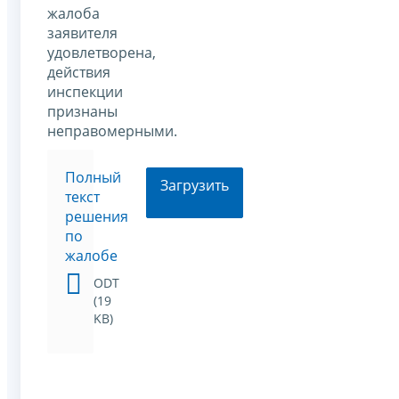
жалоба
заявителя
удовлетворена,
действия
инспекции
признаны
неправомерными.
Полный
Загрузить
текст
решения
по
жалобе
ODT
(19
KB)