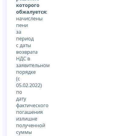
которого
обжалуется:
начислены
пени
за
период
с даты
возврата
НДС в
заявительном
порядке
(с
05.02.2022)
по
дату
фактического
погашения
излишне
полученной
суммы