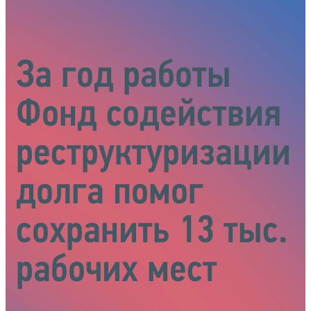
За год работы
Фонд содействия
реструктуризации
долга помог
сохранить 13 тыс.
рабочих мест