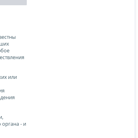
вестны
вших
юбое
ществления
ких или
ия
едения
и,
 органа - и