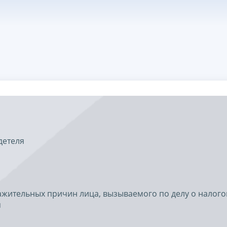
детеля
важительных причин лица, вызываемого по делу о налог
я