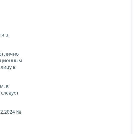
ля в
ю) лично
кационным
 лицу в
м, в
 следует
02.2024 №