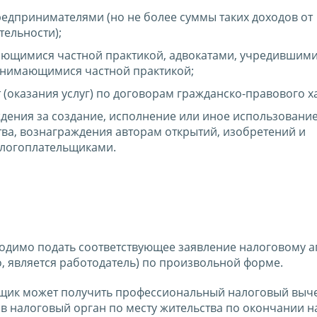
едпринимателями (но не более суммы таких доходов от
ельности);
ающимися частной практикой, адвокатами, учредившим
занимающимися частной практикой;
(оказания услуг) по договорам гражданско-правового х
дения за создание, исполнение или иное использовани
тва, вознаграждения авторам открытий, изобретений и
логоплательщиками.
одимо подать соответствующее заявление налоговому а
о, является работодатель) по произвольной форме.
льщик может получить профессиональный налоговый выч
в налоговый орган по месту жительства по окончании н