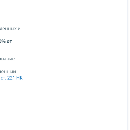
еденных и
0% от
ование
,
ученный
 ст. 221 НК