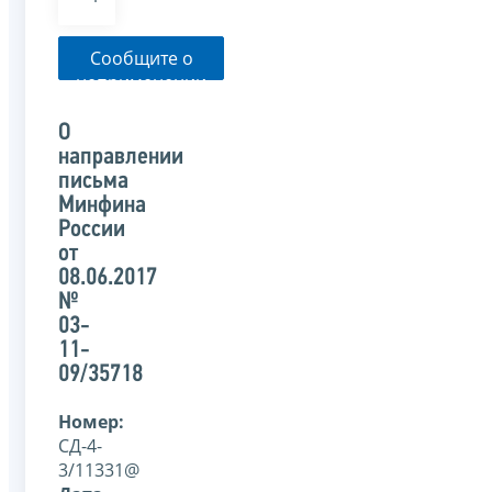
Сообщите о
неприменении
налоговым
органом
О
указанного
направлении
письма
письма
Минфина
России
от
08.06.2017
№
03-
11-
09/35718
Номер:
СД-4-
3/11331@