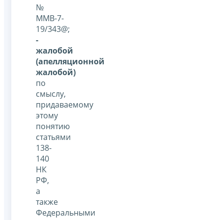
№
ММВ-7-
19/343@;
-
жалобой
(апелляционной
жалобой)
по
смыслу,
придаваемому
этому
понятию
статьями
138-
140
НК
РФ,
а
также
Федеральными